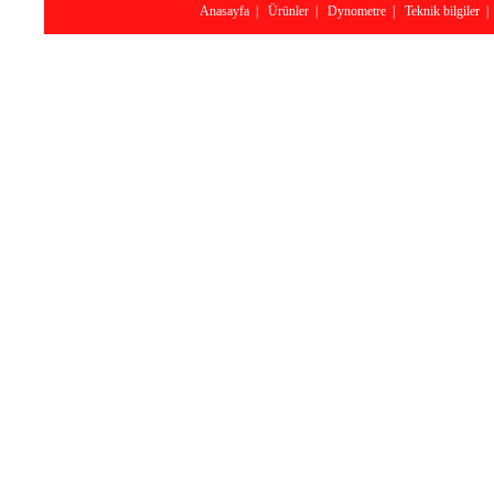
Anasayfa
|
Ürünler
|
Dynometre
|
Teknik bilgiler