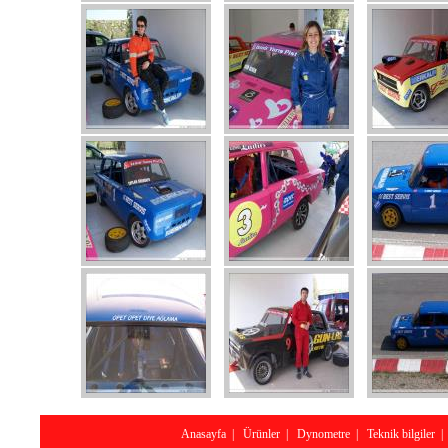
Anasayfa
|
Ürünler
|
Dynometre
|
Teknik bilgiler